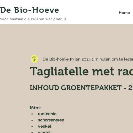
De Bio-Hoeve
Home
Voor mensen die (w)eten wat goed is
De Bio-hoeve
19 jan 2024
1 minuten om te leze
Tagliatelle met ra
INHOUD GROENTEPAKKET - 2
Mini:
radicchio
schorseneren
venkel
wortel