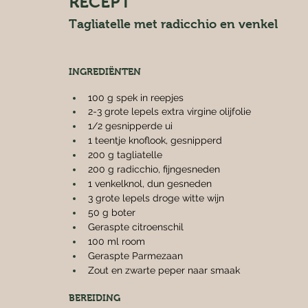
RECEPT
Tagliatelle met radicchio en venkel
INGREDIËNTEN
100 g spek in reepjes
2-3 grote lepels extra virgine olijfolie
1/2 gesnipperde ui
1 teentje knoflook, gesnipperd
200 g tagliatelle
200 g radicchio, fijngesneden
1 venkelknol, dun gesneden
3 grote lepels droge witte wijn
50 g boter
Geraspte citroenschil
100 ml room
Geraspte Parmezaan
Zout en zwarte peper naar smaak
BEREIDING