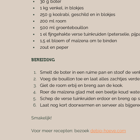
30 g boter
1 kg venkel, in blokjes
250 g koolrabi, geschild en in blokjes
200 ml room
500 ml groentebouillon
1 el fijngehakte verse tuinkruiden (peterselie, pijpa
1,5 el bloem of maïzena om te binden
zout en peper
BEREIDING
Smelt de boter in een ruime pan en stoof de venk
Voeg de bouillon toe en laat alles zachtjes verde
Giet de room erbij en breng aan de kook.
Roer de maïzena glad met een beetje koud water e
Schep de verse tuinkruiden erdoor en breng op 
Laat nog kort doorwarmen en serveer als bijgerech
Smakelijk!
Voor meer recepten: bezoek 
debio-hoeve.com