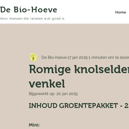
De Bio-Hoeve
Home
Voor mensen die (w)eten wat goed is
De Bio-hoeve
17 jan 2025
1 minuten om te leze
Romige knolselder
venkel
Bijgewerkt op:
20 jan 2025
INHOUD GROENTEPAKKET - 2
Mini: