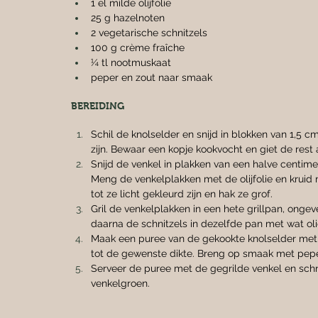
1 el milde olijfolie
25 g hazelnoten
2 vegetarische schnitzels
100 g crème fraîche
¼ tl nootmuskaat
peper en zout naar smaak
BEREIDING
Schil de knolselder en snijd in blokken van 1,5 
zijn. Bewaar een kopje kookvocht en giet de rest 
Snijd de venkel in plakken van een halve centimet
Meng de venkelplakken met de olijfolie en kruid
tot ze licht gekleurd zijn en hak ze grof.
Gril de venkelplakken in een hete grillpan, ongev
daarna de schnitzels in dezelfde pan met wat olie
Maak een puree van de gekookte knolselder met 
tot de gewenste dikte. Breng op smaak met pepe
Serveer de puree met de gegrilde venkel en schn
venkelgroen.