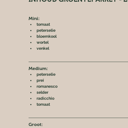
Mini:
tomaat
peterselie
bloemkool
wortel
venkel
Medium:
peterselie
prei
romanesco
selder
radicchio
tomaat
Groot: