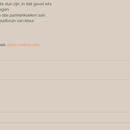
e dun zijn, in dat geval iets 
egen.
n olie pannenkoeken aan 
udbruin van kleur.
oek 
debio-hoeve.com