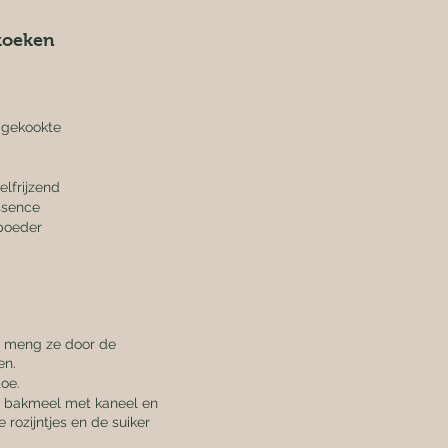
oeken
gekookte
lfrijzend
essence
lpoeder
n meng ze door de 
en.
toe.
t bakmeel met kaneel en 
 rozijntjes en de suiker 