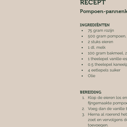
RECEPT
Pompoen-pannenk
INGREDIËNTEN
75 gram rozijn
500 gram pompoen, 
2 stuks eieren
1 dl. melk
100 gram bakmeel, ze
1 theelepel vanille-
0.5 theelepel kanee
4 eetlepels suiker
Olie
BEREIDING
Klop de eieren los e
fijngemaakte pompo
Voeg dan de vanille 
Hierna al roerend he
zoet en vervolgens de
toevoegen.