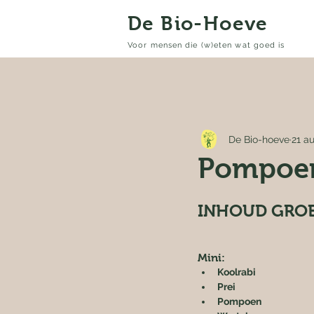
De Bio-Hoeve
Voor mensen die (w)eten wat goed is
De Bio-hoeve
21 a
Pompoe
INHOUD GROE
Mini:
Koolrabi
Prei
Pompoen