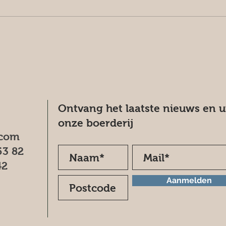
Ontvang het laatste nieuws en 
onze boerderij
.com
53 82
42
Aanmelden