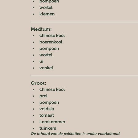
pompoen
wortel
kiemen
Medium:
chinese kool
boerenkool
pompoen
wortel
ui
venkel
Groot:
chinese kool
prei
pompoen
veldsla
tomaat
komkommer
tuinkers
De inhoud van de pakketten is onder voorbehoud.