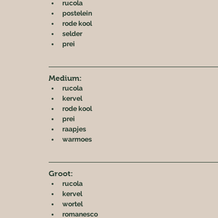
rucola
postelein
rode kool
selder
prei
Medium:
rucola
kervel
rode kool
prei
raapjes
warmoes
Groot:
rucola
kervel
wortel
romanesco