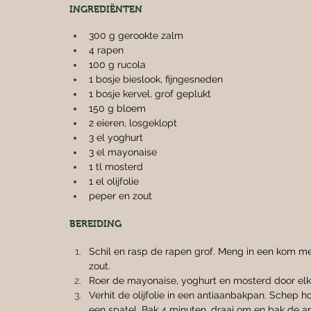
INGREDIËNTEN
300 g gerookte zalm
4 rapen
100 g rucola
1 bosje bieslook, fijngesneden
1 bosje kervel, grof geplukt
150 g bloem
2 eieren, losgeklopt
3 el yoghurt
3 el mayonaise
1 tl mosterd
1 el olijfolie
peper en zout
BEREIDING
Schil en rasp de rapen grof. Meng in een kom met
zout.
Roer de mayonaise, yoghurt en mosterd door el
Verhit de olijfolie in een antiaanbakpan. Schep 
een spatel. Bak 4 minuten, draai om en bak de a