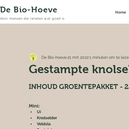
De Bio-Hoeve
Home
Voor mensen die (w)eten wat goed is
De Bio-hoeve
21 mrt 2022
1 minuten om te lez
Gestampte knolse
INHOUD GROENTEPAKKET - 2
Mini:
Ui
Knolselder
Veldsla