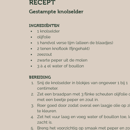
RECEPT
Gestampte knolselder
INGREDIËNTEN
1 knolselder
olijfolie
1 handvol verse tijm (alleen de blaadjes)
2 tenen knoflook (fijngehakt)
zeezout
zwarte peper uit de molen
3 à 4 el water of bouillon
BEREIDING
Snij de knolselder in blokjes van ongeveer 1 bij 1 
centimeter.
Zet een braadpan met 3 flinke scheuten olijfolie 
met een beetje peper en zout in.
Roer goed door zodat overal een laagje olie op zi
te kleuren.
Zet het vuur laag en voeg water of bouillon toe, 
zacht is.
Breng het voorzichtig op smaak met peper en zou