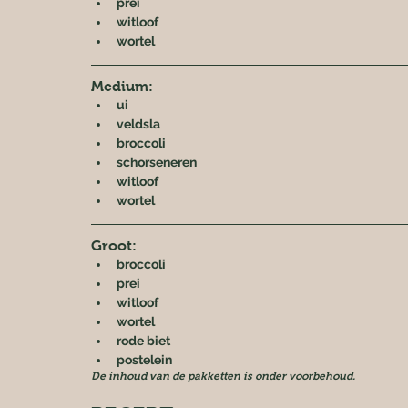
prei
witloof
wortel
Medium:
ui
veldsla
broccoli
schorseneren
witloof
wortel
Groot:
broccoli
prei
witloof
wortel
rode biet
postelein
De inhoud van de pakketten is onder voorbehoud.