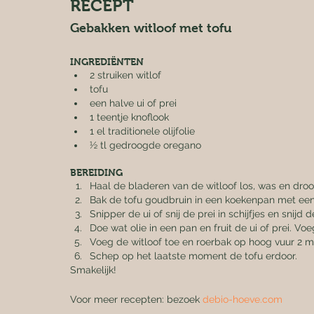
RECEPT
Gebakken witloof met tofu
INGREDIËNTEN
2 struiken witlof
tofu
een halve ui of prei
1 teentje knoflook
1 el traditionele olijfolie
½ tl gedroogde oregano
BEREIDING
Haal de bladeren van de witloof los, was en droo
Bak de tofu goudbruin in een koekenpan met een b
Snipper de ui of snij de prei in schijfjes en snijd de
Doe wat olie in een pan en fruit de ui of prei. V
Voeg de witloof toe en roerbak op hoog vuur 2 mi
Schep op het laatste moment de tofu erdoor.
Smakelijk!
Voor meer recepten: bezoek 
debio-hoeve.com