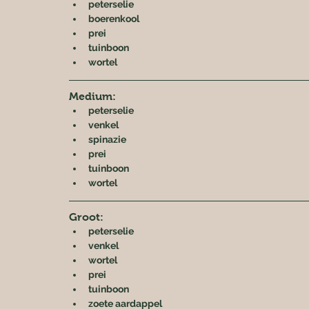
peterselie
boerenkool
prei
tuinboon
wortel
Medium:
peterselie
venkel
spinazie
prei
tuinboon
wortel
Groot:
peterselie
venkel
wortel
prei
tuinboon
zoete aardappel