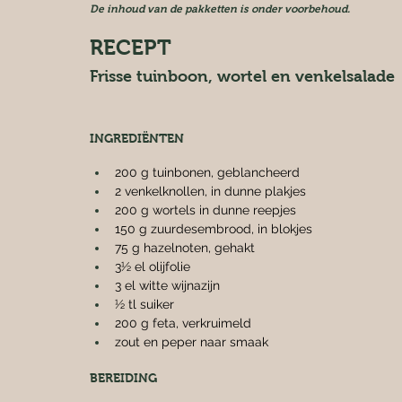
De inhoud van de pakketten is onder voorbehoud.
RECEPT
Frisse tuinboon, wortel en venkelsalade
INGREDIËNTEN
200 g tuinbonen, geblancheerd
2 venkelknollen, in dunne plakjes
200 g wortels in dunne reepjes
150 g zuurdesembrood, in blokjes
75 g hazelnoten, gehakt
3½ el olijfolie
3 el witte wijnazijn
½ tl suiker
200 g feta, verkruimeld
zout en peper naar smaak
BEREIDING