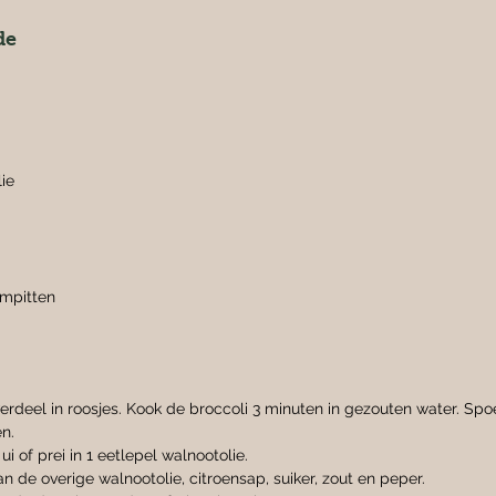
de
ie
ompitten
erdeel in roosjes. Kook de broccoli 3 minuten in gezouten water. Spo
en.
i of prei in 1 eetlepel walnootolie.
 de overige walnootolie, citroensap, suiker, zout en peper.