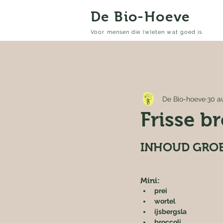
De Bio-Hoeve
Voor mensen die (w)eten wat goed is
De Bio-hoeve
30 a
Frisse b
INHOUD GROE
Mini:
prei
wortel
ijsbergsla
broccoli