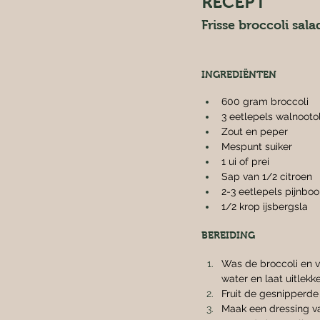
RECEPT
Frisse broccoli sala
INGREDIËNTEN
600 gram broccoli
3 eetlepels walnootol
Zout en peper
Mespunt suiker
1 ui of prei
Sap van 1/2 citroen
2-3 eetlepels pijnbo
1/2 krop ijsbergsla
BEREIDING
Was de broccoli en v
water en laat uitlekk
Fruit de gesnipperde u
Maak een dressing van