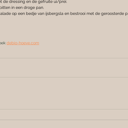
 de dressing en de gefruite ui/prei.
itten in een droge pan.
salade op een bedje van ijsbergsla en bestrooi met de geroosterde p
oek 
debio-hoeve.com