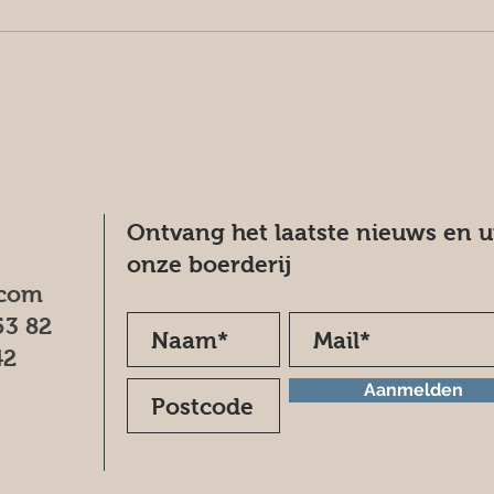
Ontvang het laatste nieuws en 
onze boerderij
.com
53 82
42
Aanmelden