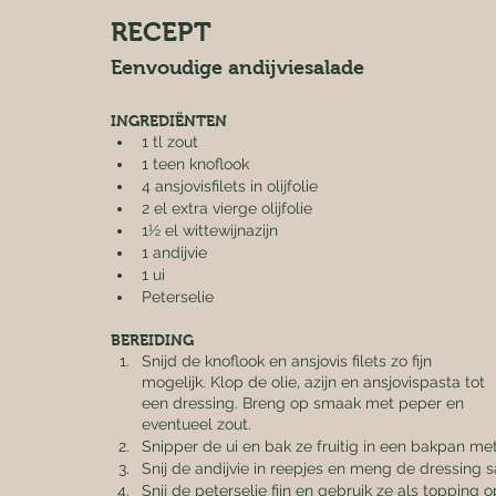
RECEPT
Eenvoudige andijviesalade
INGREDIËNTEN
1 tl zout
1 teen knoflook
4 ansjovisfilets in olijfolie
2 el extra vierge olijfolie
1½ el wittewijnazijn
1 andijvie
1 ui
Peterselie
BEREIDING
Snijd de knoflook en ansjovis filets zo fijn 
mogelijk. Klop de olie, azijn en ansjovispasta tot 
een dressing. Breng op smaak met peper en 
eventueel zout.
Snipper de ui en bak ze fruitig in een bakpan met 
Snij de andijvie in reepjes en meng de dressing 
Snij de peterselie fijn en gebruik ze als topping 