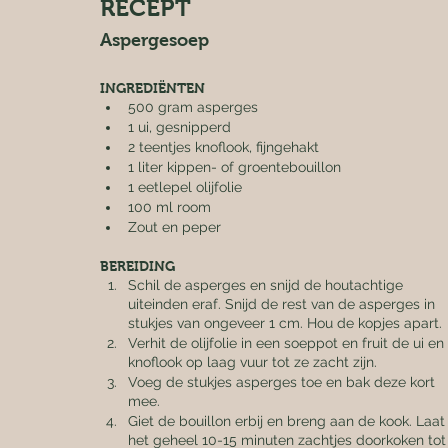
RECEPT
Aspergesoep
INGREDIËNTEN
500 gram asperges
1 ui, gesnipperd
2 teentjes knoflook, fijngehakt
1 liter kippen- of groentebouillon
1 eetlepel olijfolie
100 ml room
Zout en peper
BEREIDING
Schil de asperges en snijd de houtachtige 
uiteinden eraf. Snijd de rest van de asperges in 
stukjes van ongeveer 1 cm. Hou de kopjes apart.
Verhit de olijfolie in een soeppot en fruit de ui en 
knoflook op laag vuur tot ze zacht zijn.
Voeg de stukjes asperges toe en bak deze kort 
mee.
Giet de bouillon erbij en breng aan de kook. Laat
het geheel 10-15 minuten zachtjes doorkoken tot