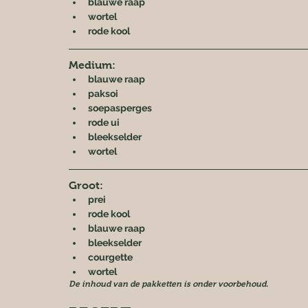
blauwe raap
wortel
rode kool
Medium:
blauwe raap
paksoi
soepasperges
rode ui
bleekselder
wortel
Groot:
prei
rode kool
blauwe raap
bleekselder
courgette
wortel
De inhoud van de pakketten is onder voorbehoud.