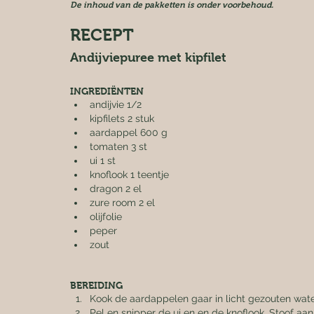
De inhoud van de pakketten is onder voorbehoud.
RECEPT
Andijviepuree met kipfilet
INGREDIËNTEN
andijvie 1/2
kipfilets 2 stuk
aardappel 600 g
tomaten 3 st
ui 1 st
knoflook 1 teentje
dragon 2 el
zure room 2 el
olijfolie
peper
zout
BEREIDING
Kook de aardappelen gaar in licht gezouten wat
Pel en snipper de ui en en de knoflook. Stoof aan i