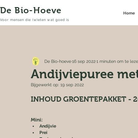
De Bio-Hoeve
Home
Voor mensen die (w)eten wat goed is
De Bio-hoeve
16 sep 2022
1 minuten om te lez
Andijviepuree met 
Bijgewerkt op:
19 sep 2022
INHOUD GROENTEPAKKET - 2
Mini:
Andijvie
Prei