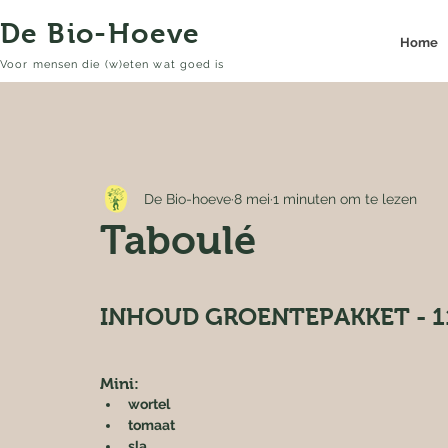
De Bio-Hoeve
Home
Voor mensen die (w)eten wat goed is
De Bio-hoeve
8 mei
1 minuten om te lezen
Taboulé
INHOUD GROENTEPAKKET - 1
Mini:
wortel
tomaat
sla