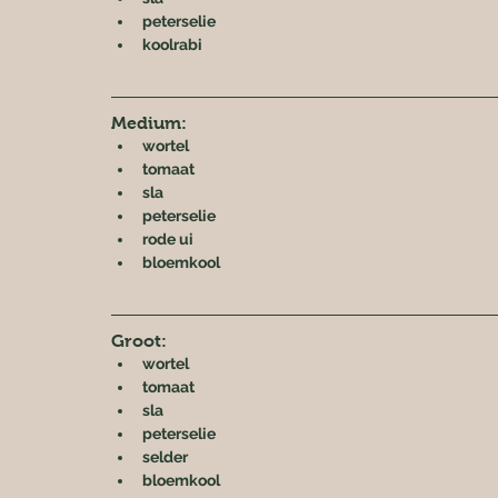
peterselie
koolrabi
Medium:
wortel
tomaat
sla
peterselie
rode ui
bloemkool
Groot:
wortel
tomaat
sla
peterselie
selder
bloemkool